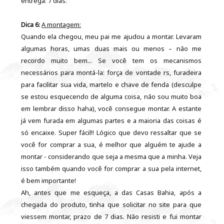
entrega: 7 dias.
Dica 6:
A montagem:
Quando ela chegou, meu pai me ajudou a montar. Levaram
algumas horas, umas duas mais ou menos – não me
recordo muito bem... Se você tem os mecanismos
necessários para montá-la: força de vontade rs, furadeira
para facilitar sua vida, martelo e chave de fenda (desculpe
se estou esquecendo de alguma coisa, não sou muito boa
em lembrar disso haha), você consegue montar. A estante
já vem furada em algumas partes e a maioria das coisas é
só encaixe. Super fácil!! Lógico que devo ressaltar que se
você for comprar a sua, é melhor que alguém te ajude a
montar - considerando que seja a mesma que a minha. Veja
isso também quando você for comprar a sua pela internet,
é bem importante!
Ah, antes que me esqueça, a das Casas Bahia, após a
chegada do produto, tinha que solicitar no site para que
viessem montar, prazo de 7 dias. Não resisti e fui montar