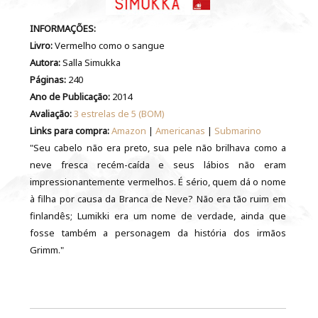
INFORMAÇÕES:
Livro:
Vermelho como o sangue
Autora:
Salla Simukka
Páginas:
240
Ano de Publicação:
2014
Avaliação:
3 estrelas de 5 (BOM)
Links para compra:
Amazon
|
Americanas
|
Submarino
"Seu cabelo não era preto, sua pele não brilhava como a
neve fresca recém-caída e seus lábios não eram
impressionantemente vermelhos. É sério, quem dá o nome
à filha por causa da Branca de Neve? Não era tão ruim em
finlandês; Lumikki era um nome de verdade, ainda que
fosse também a personagem da história dos irmãos
Grimm."