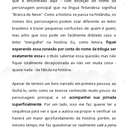
que é encontrado aqui - com exceção do nome da
personagem principal que na língua finlandesa significa
"Branca de Neve". Como a história se passa na Finlândia, os
nomes dos personagens podem soar diferente ao leitor
brasileiro e trazer pequenas confusões de
quem é quem
,
mas acho que isso pode ser facilmente driblado caso o
leitor "mergulhe" na história. Eu, como leitora,
fiquei
esperando essa conexão por conta do nome da trilogia ser
exatamente essa
e o título salientar essa questão, mas não
fiquei totalmente decepcionada ao não ver muita coisa -
quase nada - da fábula na história.
Apesar de termos um livro narrado em primeira pessoa, ao
fechá-lo, sinto como se tivesse conhecido muito pouco da
personagem principal, e só
acompanhei sua jornada
superficialmente
. Por um lado, isso me faz querer ler a
sequência para ver o que a autora vai propor e verificar se
haverá um maior aprofundamento da história; porém, ao
mesmo tempo, me faz questionar se
realmente vale a pena