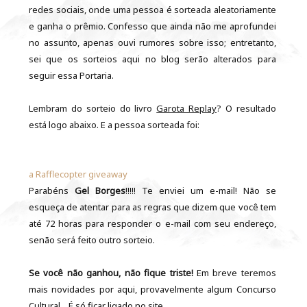
redes sociais, onde uma pessoa é sorteada aleatoriamente
e ganha o prêmio. Confesso que ainda não me aprofundei
no assunto, apenas ouvi rumores sobre isso; entretanto,
sei que os sorteios aqui no blog serão alterados para
seguir essa Portaria.
Lembram do sorteio do livro
Garota Replay
? O resultado
está logo abaixo. E a pessoa sorteada foi:
a Rafflecopter giveaway
Parabéns
Gel Borges
!!!!! Te enviei um e-mail! Não se
esqueça de atentar para as regras que dizem que você tem
até 72 horas para responder o e-mail com seu endereço,
senão será feito outro sorteio.
Se você não ganhou, não fique triste!
Em breve teremos
mais novidades por aqui, provavelmente algum Concurso
Cultural... É só ficar ligado no site.