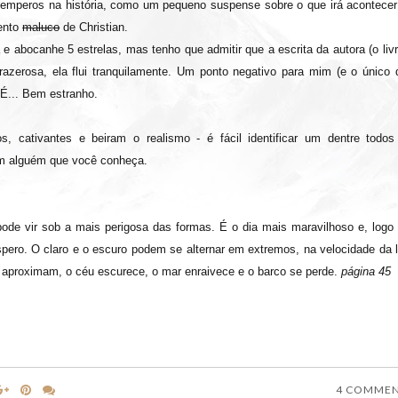
 temperos na história, como um pequeno suspense sobre o que irá acontecer
mento
maluco
de Christian.
 e abocanhe 5 estrelas, mas tenho que admitir que a escrita da autora (o liv
razerosa, ela flui tranquilamente. Um ponto negativo para mim (e o único 
 É... Bem estranho.
, cativantes e beiram o realismo - é fácil identificar um dentre todos
om alguém que você conheça.
de vir sob a mais perigosa das formas. É o dia mais maravilhoso e, logo
spero. O claro e o escuro podem se alternar em extremos, na velocidade da l
 aproximam, o céu escurece, o mar enraivece e o barco se perde.
página 45
4 COMME