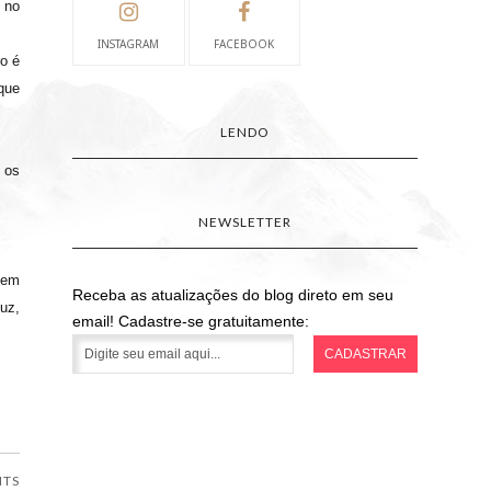
 no
INSTAGRAM
FACEBOOK
ro é
que
LENDO
 os
NEWSLETTER
 em
Receba as atualizações do blog direto em seu
uz,
email! Cadastre-se gratuitamente:
NTS