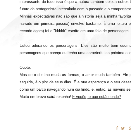
interessante de tudo isso é que a autora também coloca outros
futuro da protagonista intercalado com o passado e o comporta
Minhas expectativas não são que a história seja a minha favorita
narrado em primeira pessoa) envolve bastante. É uma leitura p
recordo agora) foi o "kkkkk" escrito em uma fala de personagem.
Estou adorando os personagens. Eles são muito bem escritos
personagens que pareça ou tenha uma característica próxima c
Quote:
Mas se o destino muda as formas, o amor muda também. Ele po
seguida, é o pior de seus dias. É a sua esperança e o seu dese
como um barco navegando num dia lindo, e, então, as nuvens se
Muito em breve sairá resenha!
E vocês, o que estão lendo?