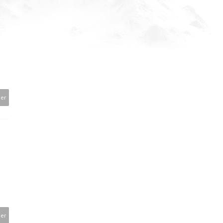
der
der