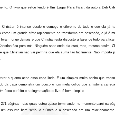
ento. O livro que estou lendo é
Um Lugar Para Ficar
, da autora Deb Cale
Christian é intenso desde o começo e diferente de tudo o que ela já ha
a como um grande afeto rapidamente se transforma em obsessão, e já é mu
foram longe demais e que Christian está disposto a fazer de tudo para ficar
 Christian fica para trás. Ninguém sabe onde ela está, mas, mesmo assim, Cl
be que Christian não vai permitir que ela suma tão facilmente. Não importa 
…
ntar o quanto acho essa capa linda. É um simples muito bonito que transm
ado da capa demonstra um pouco o tom melancólico que a história carrega
ficou perfeita e a diagramação do livro é bem simples.
m 271 páginas - das quais estou quase terminando, no momento parei na pág
de um assunto bem sério: o ciúmes e a obsessão em um relacionamento