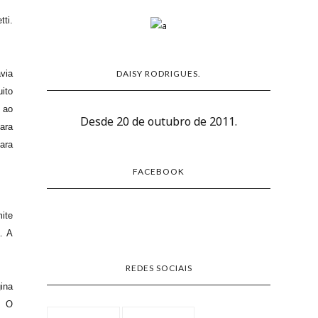
tti.
via
DAISY RODRIGUES.
ito
 ao
Desde 20 de outubro de 2011.
ara
para
FACEBOOK
ite
. A
REDES SOCIAIS
ina
. O