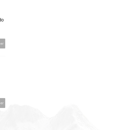
do
der
der