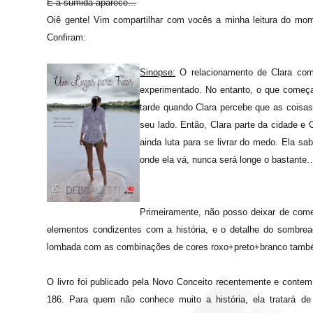
E a sumida aparece...
Oiê gente! Vim compartilhar com vocês a minha leitura do mom
Confiram:
Sinopse:
O relacionamento de Clara com 
experimentado. No entanto, o que começ
tarde quando Clara percebe que as coisas 
seu lado. Então, Clara parte da cidade e
ainda luta para se livrar do medo. Ela sa
onde ela vá, nunca será longe o bastante
Primeiramente, não posso deixar de come
elementos condizentes com a história, e o detalhe do sombre
lombada com as combinações de cores roxo+preto+branco também 
O livro foi publicado pela Novo Conceito recentemente e conte
186. Para quem não conhece muito a história, ela tratará 