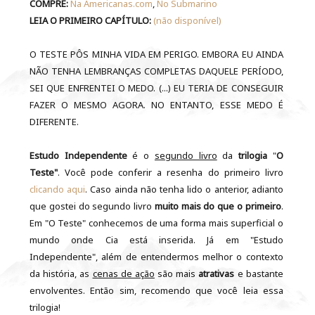
COMPRE:
Na Americanas.com
,
No Submarino
LEIA O PRIMEIRO CAPÍTULO:
(não disponível)
O TESTE PÔS MINHA VIDA EM PERIGO. EMBORA EU AINDA
NÃO TENHA LEMBRANÇAS COMPLETAS DAQUELE PERÍODO,
SEI QUE ENFRENTEI O MEDO. (...) EU TERIA DE CONSEGUIR
FAZER O MESMO AGORA. NO ENTANTO, ESSE MEDO É
DIFERENTE.
Estudo Independente
é o
segundo livro
da
trilogia
"
O
Teste"
. Você pode conferir a resenha do primeiro livro
clicando aqui
. Caso ainda não tenha lido o anterior, adianto
que gostei do segundo livro
muito mais do que o primeiro
.
Em "O Teste" conhecemos de uma forma mais superficial o
mundo onde Cia está inserida. Já em "Estudo
Independente", além de entendermos melhor o contexto
da história, as
cenas de ação
são mais
atrativas
e bastante
envolventes. Então sim, recomendo que você leia essa
trilogia!