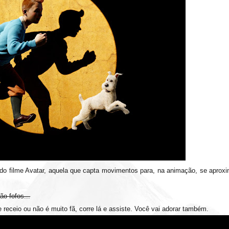
a do filme Avatar, aquela que capta movimentos para, na animação, se aproxi
o fofos...
eceio ou não é muito fã, corre lá e assiste. Você vai adorar também.