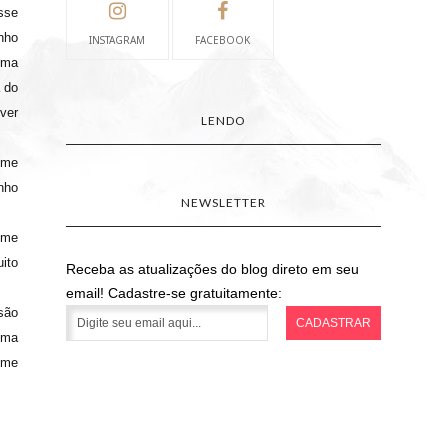
sse
nho
INSTAGRAM
FACEBOOK
uma
 do
ver
LENDO
 me
nho
NEWSLETTER
 me
ito
Receba as atualizações do blog direto em seu
email! Cadastre-se gratuitamente:
são
uma
lme