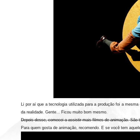
Li por aí que a tecnologia utilizada para a produção foi a mesm
da realidade. Gente... Ficou muito bom mesmo.
Depois desse, comecei a assistir mais filmes de animação. São tã
Para quem gosta de animação, recomendo. E se você tem aquele r