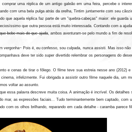
s comprar uma réplica de um antigo galeão em uma feira, percebe o intere
cando com uma bela pulga atrás da orelha, Tintim juntamente com seu cãozi
do que aquela réplica faz parte de um "quebra-cabeças" maior: ele guarda 
preciosíssimo que outra pessoa está muito interessada. Contando com a ajuda
que bebe mais do que ajuda
, ambos aventuram-se pelo mundo a fim de resol
 vergonha~ Pois é, eu confesso, sou culpada, nunca assisti. Mas isso não
acompanhava deve ter sido super divertido relembrar os personagens do dese
nto e cenas de tirar o fôlego.
O filme teve sua estreia nesse ano (2012) e
inema, infelizmente. Fui obrigada a assistir outro filme naquele dia, um mu
mos voltar ao assunto.
que essa palavra descreve muita coisa. A animação é incrível. Os detalhes 
do mar, as expressões faciais... Tudo terminantemente bem captado, com 
tindo com os olhos brilhando, reparando em cada detalhe - caramba parece fi