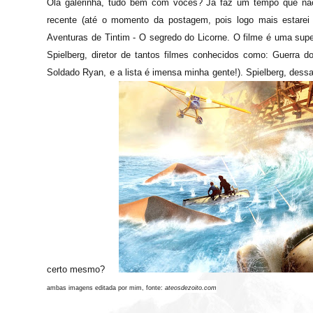
Olá galerinha, tudo bem com vocês? Já faz um tempo que não 
recente (até o momento da postagem, pois logo mais estarei 
Aventuras de Tintim - O segredo do Licorne. O filme é uma sup
Spielberg, diretor de tantos filmes conhecidos como: Guerra do
Soldado Ryan, e a lista é imensa minha gente!). Spielberg, des
certo mesmo?
ambas imagens editada por mim, fonte:
ateosdezoito.com