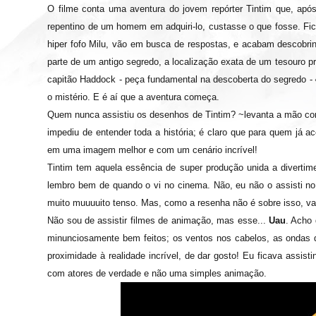
O filme conta uma aventura do jovem repórter Tintim que, apó
repentino de um homem em adquiri-lo, custasse o que fosse. Fi
hiper fofo Milu, vão em busca de respostas, e acabam descobrin
parte de um antigo segredo, a localização exata de um tesouro 
capitão Haddock - peça fundamental na descoberta do segredo -
o mistério. E é aí que a aventura começa.
Quem nunca assistiu os desenhos de Tintim? ~levanta a mão com
impediu de entender toda a história; é claro que para quem já 
em uma imagem melhor e com um cenário incrível!
Tintim tem aquela essência de super produção unida a divertime
lembro bem de quando o vi no cinema. Não, eu não o assisti no c
muito muuuuito tenso. Mas, como a resenha não é sobre isso, va
Não sou de assistir filmes de animação, mas esse...
Uau
. Acho 
minunciosamente bem feitos; os ventos nos cabelos, as ondas 
proximidade à realidade incrível, de dar gosto! Eu ficava assis
com atores de verdade e não uma simples animação.