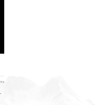
NTS
→