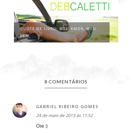
QUOTE DE LIVRO: MEU AMOR, MEU
QU
BEM, ...
A
8 COMENTÁRIOS
GABRIEL RIBEIRO GOMES
24 de maio de 2013 às 11:52
Oie :)