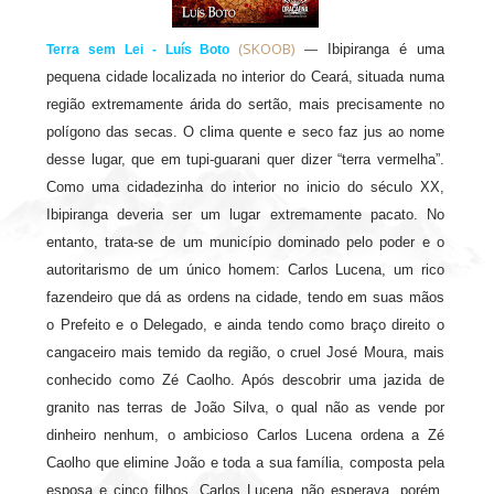
(SKOOB)
Ibipiranga é uma
Terra sem Lei - Luís Boto
—
pequena cidade localizada no interior do Ceará, situada numa
região extremamente árida do sertão, mais precisamente no
polígono das secas. O clima quente e seco faz jus ao nome
desse lugar, que em tupi-guarani quer dizer “terra vermelha”.
Como uma cidadezinha do interior no inicio do século XX,
Ibipiranga deveria ser um lugar extremamente pacato. No
entanto, trata-se de um município dominado pelo poder e o
autoritarismo de um único homem: Carlos Lucena, um rico
fazendeiro que dá as ordens na cidade, tendo em suas mãos
o Prefeito e o Delegado, e ainda tendo como braço direito o
cangaceiro mais temido da região, o cruel José Moura, mais
conhecido como Zé Caolho. Após descobrir uma jazida de
granito nas terras de João Silva, o qual não as vende por
dinheiro nenhum, o ambicioso Carlos Lucena ordena a Zé
Caolho que elimine João e toda a sua família, composta pela
esposa e cinco filhos. Carlos Lucena não esperava, porém,