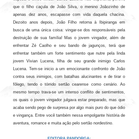
que o filho caçula de João Silva, o menino Joãozinho de
apenas dez anos, escapasse com vida daquela chacina.
Dezoito anos depois, João Filho retorna à Ibipiranga em
busca de uma única coisa: vingar-se dos responsáveis pela
destruição de sua família! Mas o jovem vingador, além de
enfrentar Zé Caolho e seu bando de jagunços, terá que
enfrentar também um forte sentimento que nutre pela linda
jovem Vivian Lucena, filha de seu grande inimigo Carlos
Lucena. Tem-se inicio a um emocionante confronto de João
contra seus inimigos, com batalhas alucinantes e de tirar o
fôlego, tendo o tórrido sertão cearense como cenário. Ao
mesmo tempo trava-se um intenso conflito de sentimentos,
os quais o jovem vingador julgava estar preparado, mas que
acaba sendo pego de surpresa por algo mais puro do que ódio
e vingança. Entre você também nessa empolgante história de
aventura, romance e muita ação pelo sertão nordestino.
EDITORA PANDORGA: