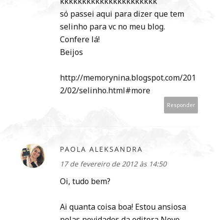
kkkkkkkkkkkkkkkkkkkkkk
só passei aqui para dizer que tem
selinho para vc no meu blog.
Confere lá!
Beijos
http://memorynina.blogspot.com/201
2/02/selinho.html#more
Responder
PAOLA ALEKSANDRA
17 de fevereiro de 2012 às 14:50
Oi, tudo bem?
Ai quanta coisa boa! Estou ansiosa
pelas novidades da editora Novo