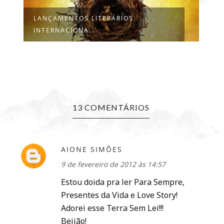
LANÇAMENTOS LITERÁRIOS
LA
INTERNACIONA...
PA
13 COMENTÁRIOS
AIONE SIMÕES
9 de fevereiro de 2012 às 14:57
Estou doida pra ler Para Sempre,
Presentes da Vida e Love Story!
Adorei esse Terra Sem Lei!!!
Beijão!